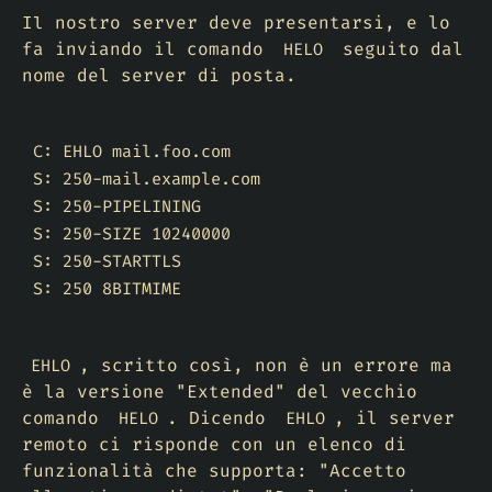
Il nostro server deve presentarsi, e lo
fa inviando il comando
seguito dal
HELO
nome del server di posta.
C: EHLO mail.foo.com

S: 250-mail.example.com

S: 250-PIPELINING

S: 250-SIZE 10240000

S: 250-STARTTLS

S: 250 8BITMIME
, scritto così, non è un errore ma
EHLO
è la versione "Extended" del vecchio
comando
. Dicendo
, il server
HELO
EHLO
remoto ci risponde con un elenco di
funzionalità che supporta: "Accetto