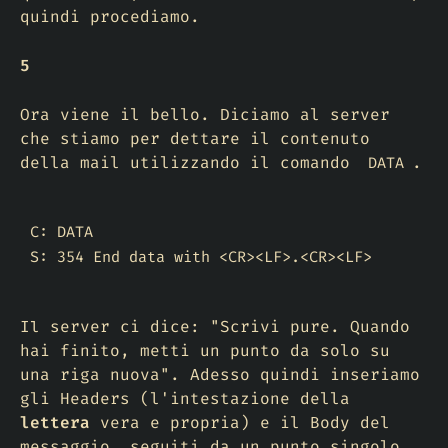
quindi procediamo.
5
Ora viene il bello. Diciamo al server
che stiamo per dettare il contenuto
della mail utilizzando il comando
.
DATA
C: DATA

S: 354 End data with <CR><LF>.<CR><LF>
Il server ci dice: "Scrivi pure. Quando
hai finito, metti un punto da solo su
una riga nuova". Adesso quindi inseriamo
gli
Headers
(l'intestazione della
lettera
vera e propria) e il
Body
del
messaggio, seguiti da un punto singolo.